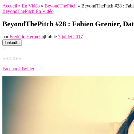
Accueil
»
En Vidéo
»
BeyondThePitch
»
BeyondThePitch #28 : Fab
BeyondThePitch
En Vidéo
BeyondThePitch #28 : Fabien Grenier, D
par
Frédéric Hermelin
|
Publié
7 juillet 2017
LinkedIn
71
SHARES
Facebook
Twitter