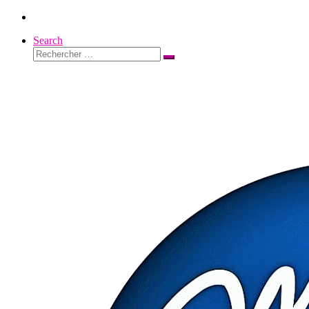
Passer
au
Search
contenu
Rechercher
Rechercher
…