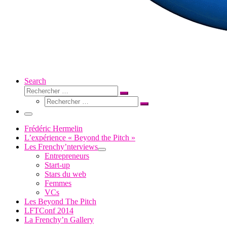
Search
Rechercher
Rechercher
Rechercher
…
Rechercher
…
Menu
Frédéric Hermelin
L’expérience « Beyond the Pitch »
Les Frenchy’nterviews
Entrepreneurs
Start-up
Stars du web
Femmes
VCs
Les Beyond The Pitch
LFTConf 2014
La Frenchy’n Gallery