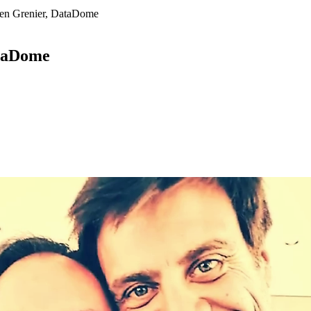
ien Grenier, DataDome
ataDome