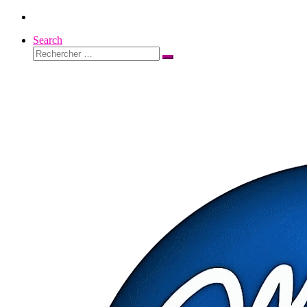
Passer
au
Search
contenu
Rechercher
Rechercher
…