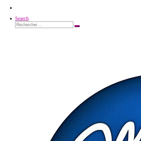
Passer
au
Search
contenu
Rechercher
Rechercher
…