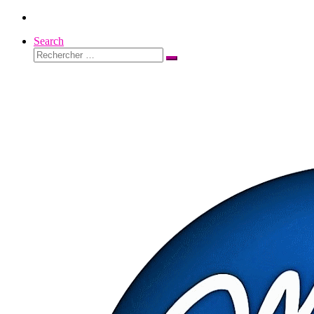
Passer
au
Search
contenu
Rechercher
Rechercher
…